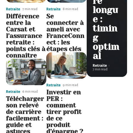
re
longu
Retraite
Retraite
7 min read
8 min read
Différence
Se
e :
entre la
connecter à
timin
Carsat et
ameli avec
l’assurance
FranceConn
g
retraite :
ect : les
optim
points clés à
étapes clés
al
connaître
Retraite
7 min read
Retraite
9 min read
Investir en
Retraite
6 min read
Télécharger
PER :
son relevé
comment
de carrière
tirer profit
facilement :
de ce
guide et
produit
astuces
d’épargne ?