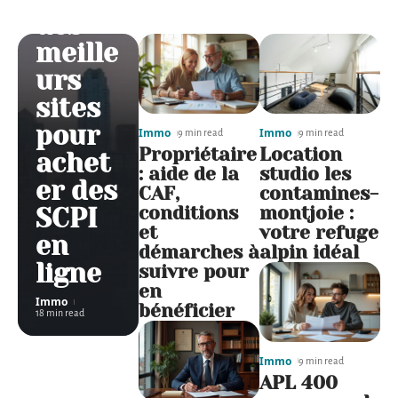
des
meille
urs
sites
pour
Immo
Immo
9 min read
9 min read
Propriétaire
Location
achet
: aide de la
studio les
er des
CAF,
contamines-
conditions
montjoie :
SCPI
et
votre refuge
en
démarches à
alpin idéal
ligne
suivre pour
en
Immo
bénéficier
18 min read
Immo
9 min read
APL 400