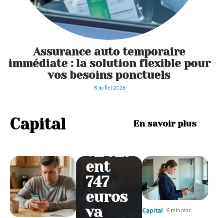
Assurance auto temporaire
immédiate : la solution flexible pour
Comm
vos besoins ponctuels
ent
15 juillet 2026
vérifi
er si
Capital
En savoir plus
le
virem
ent
747
euros
va
Capital
8 min read