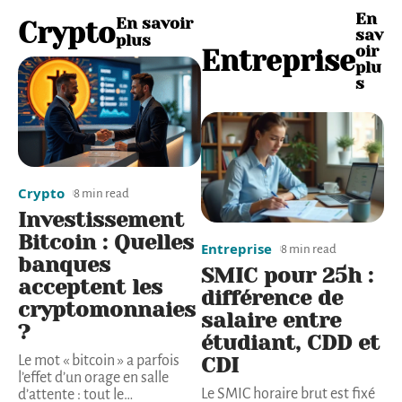
En
En savoir
Crypto
sav
plus
oir
Entreprise
plu
s
Crypto
8 min read
Investissement
Bitcoin : Quelles
Entreprise
8 min read
banques
SMIC pour 25h :
acceptent les
différence de
cryptomonnaies
salaire entre
?
étudiant, CDD et
Le mot « bitcoin » a parfois
CDI
l’effet d’un orage en salle
Le SMIC horaire brut est fixé
d’attente : tout le
…