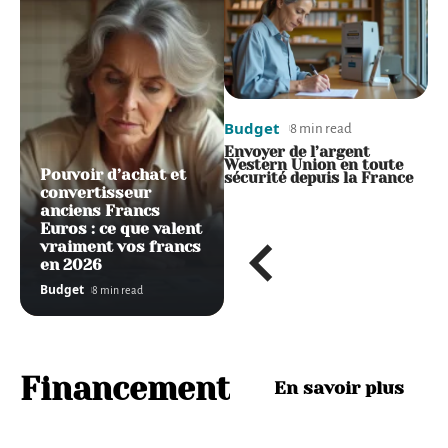
Budget
Budget
B
6 min read
8 min read
Cabinet de gestion de
Envoyer de l’argent
F
patrimoine pour expatriés
Western Union en toute
i
Pouvoir d’achat et
: comment sécuriser vos
sécurité depuis la France
r
avoirs à l’étranger
convertisseur
anciens Francs
Euros : ce que valent
vraiment vos francs
en 2026
Budget
8 min read
Financement
En savoir plus