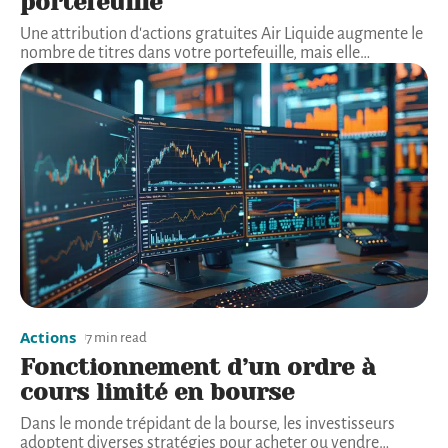
portefeuille
Une attribution d'actions gratuites Air Liquide augmente le
nombre de titres dans votre portefeuille, mais elle
…
Actions
7 min read
Fonctionnement d’un ordre à
cours limité en bourse
Dans le monde trépidant de la bourse, les investisseurs
adoptent diverses stratégies pour acheter ou vendre
…