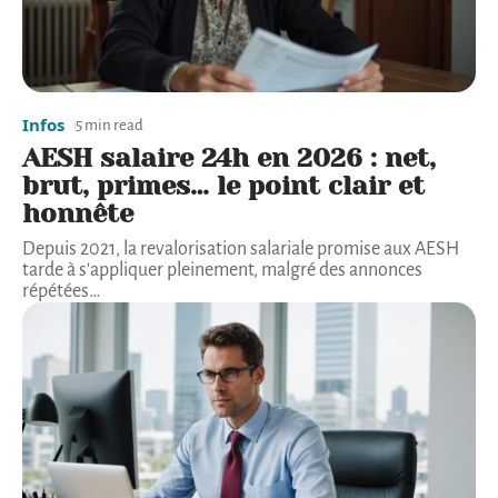
Infos
5 min read
AESH salaire 24h en 2026 : net,
brut, primes… le point clair et
honnête
Depuis 2021, la revalorisation salariale promise aux AESH
tarde à s'appliquer pleinement, malgré des annonces
répétées
…