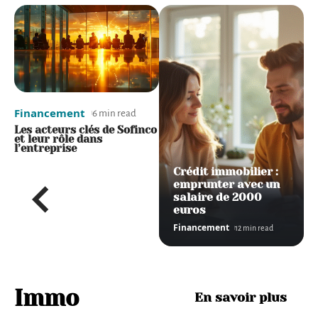
Financement
Financement
6 min read
7 min read
de
Les acteurs clés de Sofinco
Intrum avis : quels recours
et leur rôle dans
en cas de harcèlement
l’entreprise
téléphonique ?
Crédit immobilier :
emprunter avec un
salaire de 2000
euros
Financement
12 min read
Comp
Immo
En savoir plus
aratif