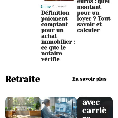
euros : quel
montant
Immo
6 min read
Définition
pour un
paiement
loyer ? Tout
comptant
savoir et
Dépar
pour un
calculer
t à la
achat
immobilier :
retrai
ce que le
te
notaire
vérifie
pour
les
nés
Retraite
En savoir plus
en
1962
avec
carriè