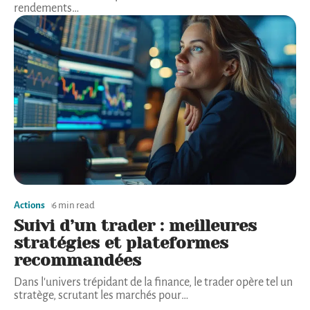
rendements
…
Actions
6 min read
Suivi d’un trader : meilleures
stratégies et plateformes
recommandées
Dans l'univers trépidant de la finance, le trader opère tel un
stratège, scrutant les marchés pour
…