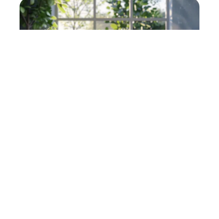
Entreprise
7 min read
Rédaction de projets en PDF :
méthodes et astuces
pratiques