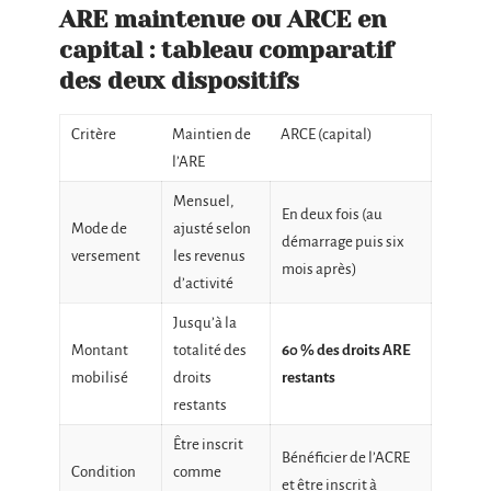
ARE maintenue ou ARCE en
capital : tableau comparatif
des deux dispositifs
Critère
Maintien de
ARCE (capital)
l’ARE
Mensuel,
En deux fois (au
Mode de
ajusté selon
démarrage puis six
versement
les revenus
mois après)
d’activité
Jusqu’à la
Montant
totalité des
60 % des droits ARE
mobilisé
droits
restants
restants
Être inscrit
Bénéficier de l’ACRE
Condition
comme
et être inscrit à