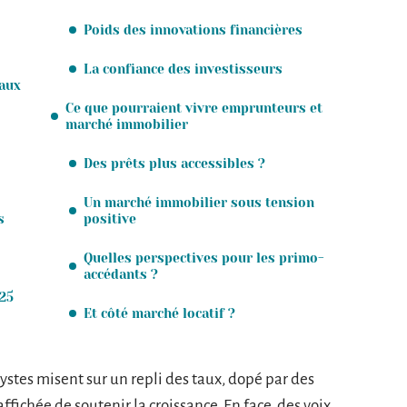
Poids des innovations financières
La confiance des investisseurs
taux
Ce que pourraient vivre emprunteurs et
marché immobilier
Des prêts plus accessibles ?
Un marché immobilier sous tension
s
positive
Quelles perspectives pour les primo-
accédants ?
025
Et côté marché locatif ?
ystes misent sur un repli des taux, dopé par des
fichée de soutenir la croissance. En face, des voix