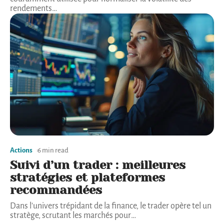
rendements
…
Actions
6 min read
Suivi d’un trader : meilleures
stratégies et plateformes
recommandées
Dans l'univers trépidant de la finance, le trader opère tel un
stratège, scrutant les marchés pour
…