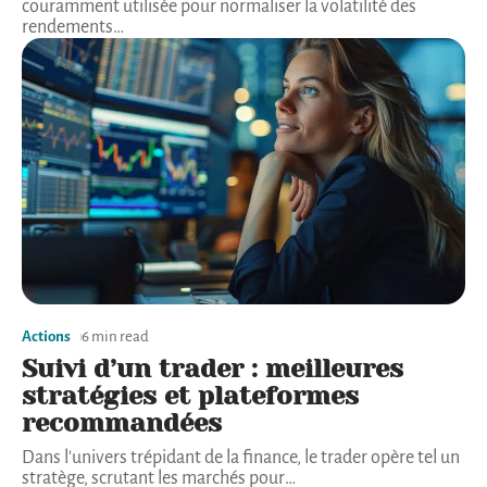
couramment utilisée pour normaliser la volatilité des
rendements
…
Actions
6 min read
Suivi d’un trader : meilleures
stratégies et plateformes
recommandées
Dans l'univers trépidant de la finance, le trader opère tel un
stratège, scrutant les marchés pour
…