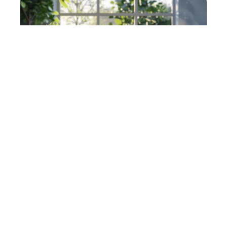
Entreprise
7 min read
Rédaction de projets en PDF :
méthodes et astuces
pratiques
Contact
Mentions Légales
Sitemap