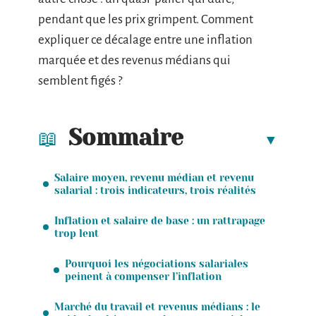
pendant que les prix grimpent. Comment
expliquer ce décalage entre une inflation
marquée et des revenus médians qui
semblent figés ?
Sommaire
Salaire moyen, revenu médian et revenu
salarial : trois indicateurs, trois réalités
Inflation et salaire de base : un rattrapage
trop lent
Pourquoi les négociations salariales
peinent à compenser l’inflation
Marché du travail et revenus médians : le