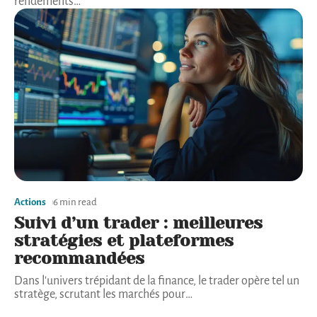
rendements
…
Actions
6 min read
Suivi d’un trader : meilleures
stratégies et plateformes
recommandées
Dans l'univers trépidant de la finance, le trader opère tel un
stratège, scrutant les marchés pour
…