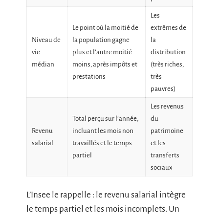
Les
Le point où la moitié de
extrêmes de
Niveau de
la population gagne
la
vie
plus et l’autre moitié
distribution
médian
moins, après impôts et
(très riches,
prestations
très
pauvres)
Les revenus
Total perçu sur l’année,
du
Revenu
incluant les mois non
patrimoine
salarial
travaillés et le temps
et les
partiel
transferts
sociaux
L’Insee le rappelle : le revenu salarial intègre
le temps partiel et les mois incomplets. Un