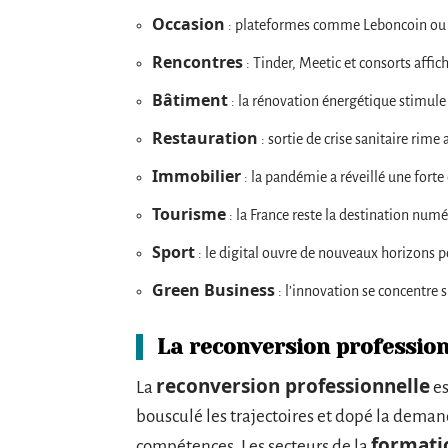
Occasion
: plateformes comme Leboncoin ou V
Rencontres
: Tinder, Meetic et consorts affich
Bâtiment
: la rénovation énergétique stimule 
Restauration
: sortie de crise sanitaire rime 
Immobilier
: la pandémie a réveillé une for
Tourisme
: la France reste la destination nu
Sport
: le digital ouvre de nouveaux horizons pou
Green Business
: l’innovation se concentre s
La reconversion profession
reconversion professionnelle
La
es
bousculé les trajectoires et dopé la deman
formati
compétences. Les secteurs de la