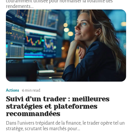
couramment utilisée pour normaliser la volatilité des
rendements
…
Actions
6 min read
Suivi d’un trader : meilleures
stratégies et plateformes
recommandées
Dans l'univers trépidant de la finance, le trader opère tel un
stratège, scrutant les marchés pour
…