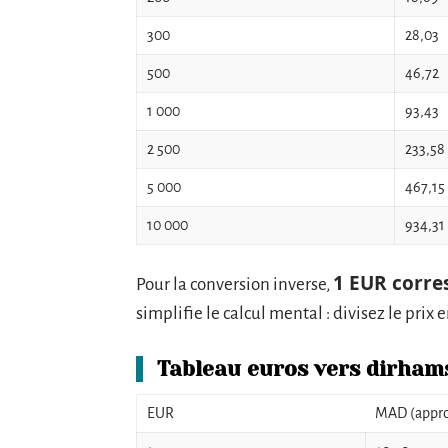
300
28,03
500
46,72
1 000
93,43
2 500
233,58
5 000
467,15
10 000
934,31
1 EUR corre
Pour la conversion inverse,
simplifie le calcul mental : divisez le prix
Tableau euros vers dirham
EUR
MAD (appro