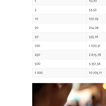
1
10,70
5
53,52
10
107,03
20
214,06
50
535,16
100
1 070,31
250
2 675,78
500
5 351,56
1 000
10 703,11