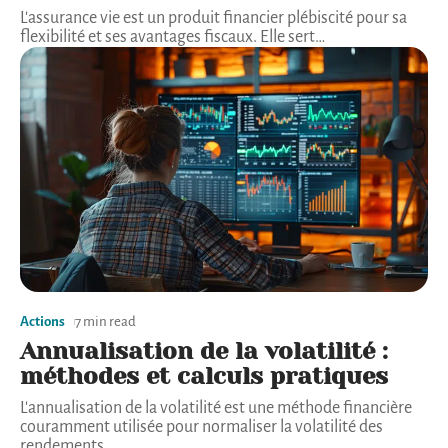
L'assurance vie est un produit financier plébiscité pour sa
flexibilité et ses avantages fiscaux. Elle sert
…
Actions
7 min read
Annualisation de la volatilité :
méthodes et calculs pratiques
L'annualisation de la volatilité est une méthode financière
couramment utilisée pour normaliser la volatilité des
rendements
…