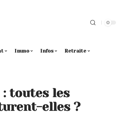
nt
Immo
Infos
Retraite
: toutes les
urent-elles ?