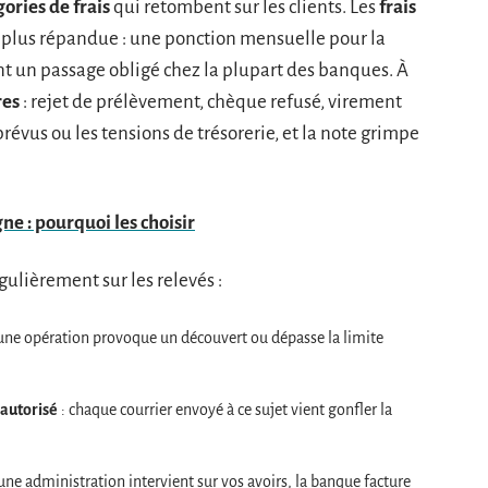
gories de frais
qui retombent sur les clients. Les
frais
a plus répandue : une ponction mensuelle pour la
t un passage obligé chez la plupart des banques. À
res
: rejet de prélèvement, chèque refusé, virement
révus ou les tensions de trésorerie, et la note grimpe
e : pourquoi les choisir
gulièrement sur les relevés :
une opération provoque un découvert ou dépasse la limite
 autorisé
: chaque courrier envoyé à ce sujet vient gonfler la
une administration intervient sur vos avoirs, la banque facture