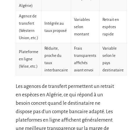
Algérie)
Agence de
Variables
Retrait en
transfert
Intégrée au
selon
espèces
(Western
taux proposé
montant
rapide
Union, etc.)
Réduite,
Frais
Variable
Plateforme
proche du
transparents
selon le
en ligne
taux
affichés
pays
(Wise, etc.)
interbancaire
avant envoi
destinataire
Les agences de transfert permettent un retrait
en espèces en Algérie, ce qui répond à un
besoin concret quand le destinataire ne
dispose pas d’un compte bancaire adapté. Les
plateformes en ligne affichent généralement
une meilleure transparence sur la marge de