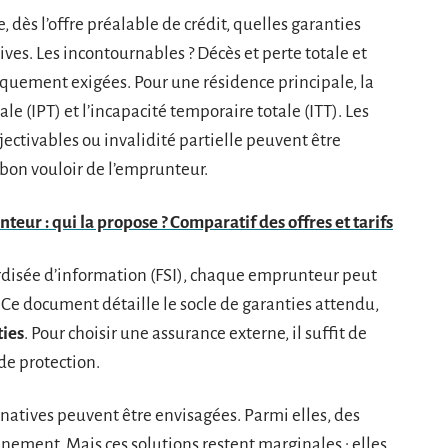
, dès l’offre préalable de crédit, quelles garanties
ives. Les incontournables ? Décès et perte totale et
iquement exigées. Pour une résidence principale, la
e (IPT) et l’incapacité temporaire totale (ITT). Les
ectivables ou invalidité partielle peuvent être
 bon vouloir de l’emprunteur.
eur : qui la propose ? Comparatif des offres et tarifs
ardisée d’information (FSI), chaque emprunteur peut
 Ce document détaille le socle de garanties attendu,
ties
. Pour choisir une assurance externe, il suffit de
de protection.
rnatives peuvent être envisagées. Parmi elles, des
ement. Mais ces solutions restent marginales : elles